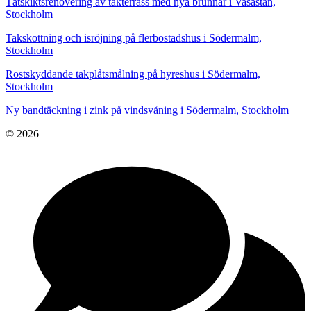
Tätskiktsrenovering av takterrass med nya brunnar i Vasastan,
Stockholm
Takskottning och isröjning på flerbostadshus i Södermalm,
Stockholm
Rostskyddande takplåtsmålning på hyreshus i Södermalm,
Stockholm
Ny bandtäckning i zink på vindsvåning i Södermalm, Stockholm
© 2026