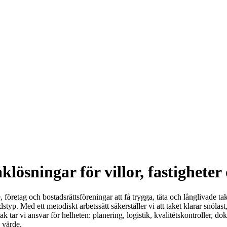
aklösningar för villor, fastighete
, företag och bostadsrättsföreningar att få trygga, täta och långlivade ta
styp. Med ett metodiskt arbetssätt säkerställer vi att taket klarar snöla
tak tar vi ansvar för helheten: planering, logistik, kvalitétskontroller, d
s värde.