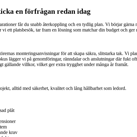
kicka en förfrågan redan idag
parationer får du snabb återkoppling och en tydlig plan. Vi börjar gärna
kar vi ett platsbesök, tar fram en lösning som matchar din budget och ge
rnas monteringsanvisningar för att skapa säkra, slitstarka tak. Vi pla
fokus lägger vi på genomföringar, ränndalar och anslutningar där fukt ofta
t gällande villkor, vilket ger extra trygghet under många år framåt.
jekt, alltid med säkerhet, kvalitet och lång hållbarhet som ledord.
sad plåt
ensioner
stem
ande krav