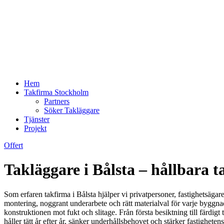
Hem
Takfirma Stockholm
Partners
Söker Takläggare
Tjänster
Projekt
Offert
Takläggare i Bålsta – hållbara t
Som erfaren takfirma i Bålsta hjälper vi privatpersoner, fastighetsägare
montering, noggrant underarbete och rätt materialval för varje byggnad
konstruktionen mot fukt och slitage. Från första besiktning till färdigt 
håller tätt år efter år, sänker underhållsbehovet och stärker fastigheten