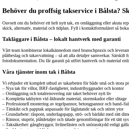
Behöver du proffsig takservice i Bålsta? S
Oavsett om du behöver ett helt nytt tak, en omläggning eller akuta re
skick, alternativ, material och tidplan. Fyll i kontaktformuläret så bo
Takläggare i Bålsta – lokalt hantverk med garanti
Vårt team kombinerar lokalkännedom med branschpraxis och leverantöre
plåtbeslag och takavvattning – så att alla detaljer samverkar. Särskilt 
fotodokumentation. Du får garanti på utfört hantverk och material enlig
Våra tjänster inom tak i Bålsta
Vi erbjuder ett komplett utbud av takarbeten för både små och stora pro
– Nya tak för villor, BRF-fastigheter, industribyggnader och kontor
– Omläggning och totalrenovering när taket behöver nytt liv
– Kompletta takbyten vid åldrande material, stormskador eller slitage
– Professionell montering av tegelpannor, betongpannor och band-/fal
– Tätskikt och papptak anpassade för låglutande tak och större ytor
– Grundarbete: råspont, underlagspapp, strö- och bärläkt med rätt dim
– Rännor, stuprör, plåtdetaljer och tätade genomföringar för ett tätt sy
– Taksäkerhet: gångbryggor, livlinefästen och snörasskydd enligt gäll