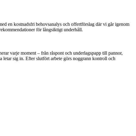
 med en kostnadsfri behovsanalys och offertförslag där vi går igenom
r rekommendationer för långsiktigt underhåll.
nerar varje moment – från råspont och underlagspapp till pannor,
 letar sig in. Efter slutfört arbete görs noggrann kontroll och