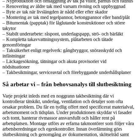
– Nyproduktion och omläggning av tak på villor, parhus och radhus
– Renovering av äldre tak med varsam rivning och uppbyggnad
– Byte av tak när livslängden är nådd eller efter skador
– Montering av tak med tegelpannor, betongpannor eller band/plåt
– Bitumentak (papptak) för låglutande konstruktioner och större
takytor
– Stabilt underarbete: råspont, underlagspapp, strö- och bärläkt
– Kompletta takavvattningssystem, plåtarbeten och tätade
genomföringar
– Taksäkerhet enligt regelverk: gångbryggor, snörasskydd och
infästningar
– Läckagesökning, tätningar och akuta provisorier vid
nödsituationer
– Takbesiktningar, serviceavtal och förebyggande underhållsplaner
Så arbetar vi – från behovsanalys till slutbesiktning
Varje projekt inleds med en noggrann takbesiktning där vi
kontrollerar tätskikt, underlag, ventilation och detaljer som ofta
orsakar problem. Du får en tydlig offert med specificerat materialval,
arbetsmoment och tidsplan. Under produktionen skyddar vi fasader
och tomt, hanterar rivmassor ansvarsfullt och håller rent på
arbetsplatsen. Montage utförs av erfarna takmontörer som följer våra
arbetsberedningar och egenkontroller. Innan överlämning görs
slutbesiktning och genomgång av dokumentation, skötselråd samt