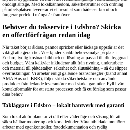
onödigt slitage. Med lokalkännedom, säkerhetsrutiner och ordning
på arbetsplatsen levererar vi ett resultat som både ser bra ut och
fungerar perfekt i många år framöver.
Behöver du takservice i Edsbro? Skicka
en offertförfrågan redan idag
När taket börjar åldras, pannor spricker eller läckage uppstår är det
viktigt att agera i tid. Vi erbjuder snabb behovsanalys på plats i
Edsbro, tydlig kostnadsbild och en lösning anpassad till din byggnad
och budget. Våra kalkyler inkluderar allt från rivning, underarbete
och material till plåtdetaljer, säkerhet och slutstädning – så du slipper
överraskningar. Vi arbetar enligt gällande branschregler (bland annat
AMA Hus och BBR), följer strikta säkerhetskrav och använder
produkter från ledande leverantörer med starka garantier. Fyll i vårt
kontaktformulär för att starta processen och få ett förslag som passar
dina behov.
Takläggare i Edsbro – lokalt hantverk med garanti
Som lokal aktör planerar vi rätt efter väderläge och säsong för att
säkra hållbar montering och korta ledtider. Våra utbildade montörer
arbetar med egenkontroller, fotodokumentation och tydlig