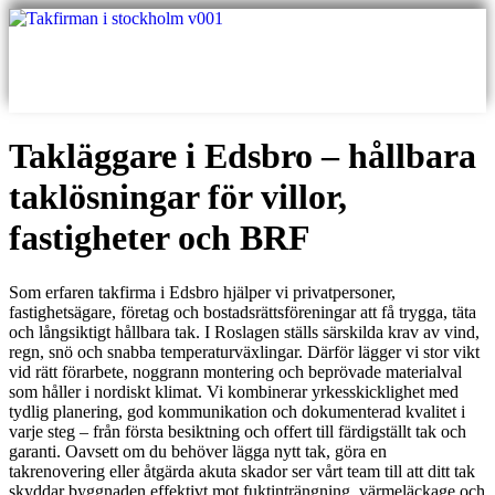
Skip
to
content
Offert
Takläggare i Edsbro – hållbara
taklösningar för villor,
fastigheter och BRF
Som erfaren takfirma i Edsbro hjälper vi privatpersoner,
fastighetsägare, företag och bostadsrättsföreningar att få trygga, täta
och långsiktigt hållbara tak. I Roslagen ställs särskilda krav av vind,
regn, snö och snabba temperaturväxlingar. Därför lägger vi stor vikt
vid rätt förarbete, noggrann montering och beprövade materialval
som håller i nordiskt klimat. Vi kombinerar yrkesskicklighet med
tydlig planering, god kommunikation och dokumenterad kvalitet i
varje steg – från första besiktning och offert till färdigställt tak och
garanti. Oavsett om du behöver lägga nytt tak, göra en
takrenovering eller åtgärda akuta skador ser vårt team till att ditt tak
skyddar byggnaden effektivt mot fuktinträngning, värmeläckage och