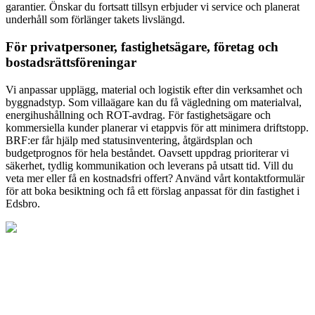
garantier. Önskar du fortsatt tillsyn erbjuder vi service och planerat
underhåll som förlänger takets livslängd.
För privatpersoner, fastighetsägare, företag och
bostadsrättsföreningar
Vi anpassar upplägg, material och logistik efter din verksamhet och
byggnadstyp. Som villaägare kan du få vägledning om materialval,
energihushållning och ROT-avdrag. För fastighetsägare och
kommersiella kunder planerar vi etappvis för att minimera driftstopp.
BRF:er får hjälp med statusinventering, åtgärdsplan och
budgetprognos för hela beståndet. Oavsett uppdrag prioriterar vi
säkerhet, tydlig kommunikation och leverans på utsatt tid. Vill du
veta mer eller få en kostnadsfri offert? Använd vårt kontaktformulär
för att boka besiktning och få ett förslag anpassat för din fastighet i
Edsbro.