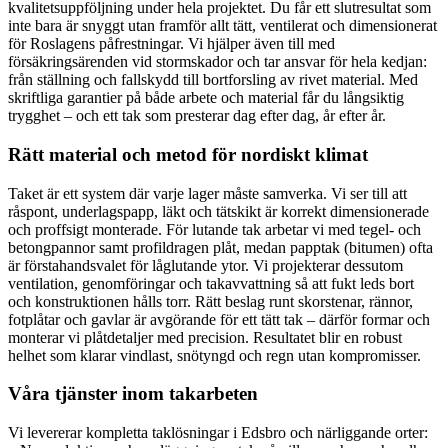
kvalitetsuppföljning under hela projektet. Du får ett slutresultat som
inte bara är snyggt utan framför allt tätt, ventilerat och dimensionerat
för Roslagens påfrestningar. Vi hjälper även till med
försäkringsärenden vid stormskador och tar ansvar för hela kedjan:
från ställning och fallskydd till bortforsling av rivet material. Med
skriftliga garantier på både arbete och material får du långsiktig
trygghet – och ett tak som presterar dag efter dag, år efter år.
Rätt material och metod för nordiskt klimat
Taket är ett system där varje lager måste samverka. Vi ser till att
råspont, underlagspapp, läkt och tätskikt är korrekt dimensionerade
och proffsigt monterade. För lutande tak arbetar vi med tegel- och
betongpannor samt profildragen plåt, medan papptak (bitumen) ofta
är förstahandsvalet för låglutande ytor. Vi projekterar dessutom
ventilation, genomföringar och takavvattning så att fukt leds bort
och konstruktionen hålls torr. Rätt beslag runt skorstenar, rännor,
fotplåtar och gavlar är avgörande för ett tätt tak – därför formar och
monterar vi plåtdetaljer med precision. Resultatet blir en robust
helhet som klarar vindlast, snötyngd och regn utan kompromisser.
Våra tjänster inom takarbeten
Vi levererar kompletta taklösningar i Edsbro och närliggande orter: