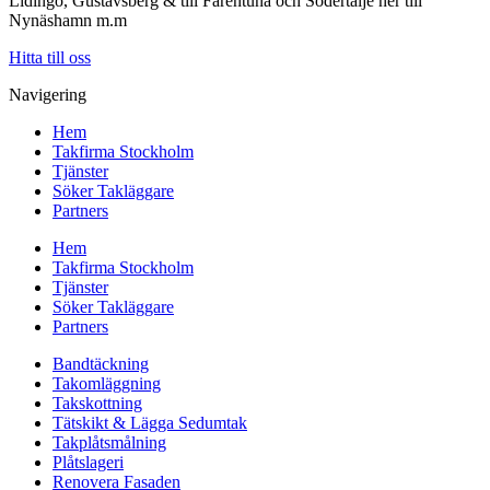
Lidingö, Gustavsberg & till Färentuna och Södertälje ner till
Nynäshamn m.m
Hitta till oss
Navigering
Hem
Takfirma Stockholm
Tjänster
Söker Takläggare
Partners
Hem
Takfirma Stockholm
Tjänster
Söker Takläggare
Partners
Bandtäckning
Takomläggning
Takskottning
Tätskikt & Lägga Sedumtak
Takplåtsmålning
Plåtslageri
Renovera Fasaden