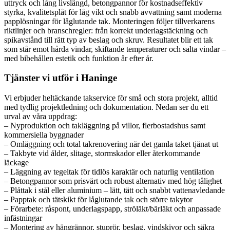
uttryck och lång livslängd, betongpannor för kostnadseffektiv
styrka, kvalitetsplåt för låg vikt och snabb avvattning samt moderna
papplösningar för låglutande tak. Monteringen följer tillverkarens
riktlinjer och branschregler: från korrekt underlagstäckning och
spikavstånd till rätt typ av beslag och skruv. Resultatet blir ett tak
som står emot hårda vindar, skiftande temperaturer och salta vindar –
med bibehållen estetik och funktion år efter år.
Tjänster vi utför i Haninge
Vi erbjuder heltäckande takservice för små och stora projekt, alltid
med tydlig projektledning och dokumentation. Nedan ser du ett
urval av våra uppdrag:
– Nyproduktion och takläggning på villor, flerbostadshus samt
kommersiella byggnader
– Omläggning och total takrenovering när det gamla taket tjänat ut
– Takbyte vid ålder, slitage, stormskador eller återkommande
läckage
– Läggning av tegeltak för tidlös karaktär och naturlig ventilation
– Betongpannor som prisvärt och robust alternativ med hög tålighet
– Plåttak i stål eller aluminium – lätt, tätt och snabbt vattenavledande
– Papptak och tätskikt för låglutande tak och större takytor
– Förarbete: råspont, underlagspapp, ströläkt/bärläkt och anpassade
infästningar
– Montering av hängrännor, stuprör, beslag, vindskivor och säkra