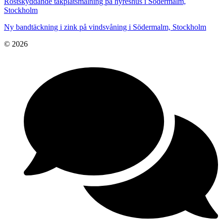
Rostskyddande takplåtsmålning på hyreshus i Södermalm,
Stockholm
Ny bandtäckning i zink på vindsvåning i Södermalm, Stockholm
© 2026