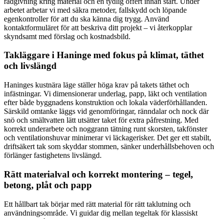
rådgivning kring material och en tydlig offert innan start. Under
arbetet arbetar vi med säkra metoder, fallskydd och löpande
egenkontroller för att du ska känna dig trygg. Använd
kontaktformuläret för att beskriva ditt projekt – vi återkopplar
skyndsamt med förslag och kostnadsbild.
Takläggare i Haninge med fokus på klimat, täthet
och livslängd
Haninges kustnära läge ställer höga krav på takets täthet och
infästningar. Vi dimensionerar underlag, papp, läkt och ventilation
efter både byggnadens konstruktion och lokala väderförhållanden.
Särskild omtanke läggs vid genomföringar, ränndalar och nock där
snö och smältvatten lätt utsätter taket för extra påfrestning. Med
korrekt underarbete och noggrann tätning runt skorsten, takfönster
och ventilationshuvar minimerar vi läckagerisker. Det ger ett stabilt,
driftsäkert tak som skyddar stommen, sänker underhållsbehoven och
förlänger fastighetens livslängd.
Rätt materialval och korrekt montering – tegel,
betong, plåt och papp
Ett hållbart tak börjar med rätt material för rätt taklutning och
användningsområde. Vi guidar dig mellan tegeltak för klassiskt