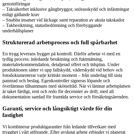
genomföringar
– Taksäkerhet inklusive gångbryggor, snörasskydd och infästningar
enligt gällande krav
– Snabba insatser vid läckage samt reparation av akuta takskador
– Takbesiktning, statusbedömning och förebyggande
underhållsplaner
Strukturerad arbetsprocess och full spårbarhet
En trygg leverans bygger på kontroll. Därför arbetar vi med en
tydlig process: inledande besiktning och fuktmätning,
materialrekommendation, detaljerad offert och tidsplan. Under
produktionen sätter vi upp fallskydd, väderskydd vid behov och
fotodokumenterar varje kritiskt moment – från underlag till sista
pannrad och beslag. Egenkontroller signeras löpande och
överlämnas tillsammans med skötselråd. När vi lämnar arbetsplatsen
är taket färdigt, rent och redo för decennier av drift, med all
dokumentation samlad för framtida service och försäkringsärenden.
Garanti, service och långsiktigt värde för din
fastighet
Vi kombinerar produktgarantier från ledande tillverkare med
trygghet i vårt utförande. Efter avslutat arbete erbjuder vi planerat