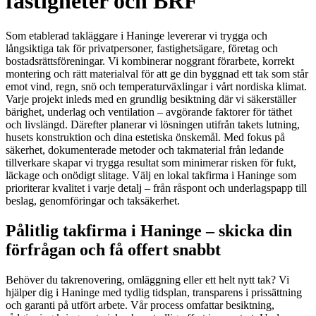
fastigheter och BRF
Som etablerad takläggare i Haninge levererar vi trygga och
långsiktiga tak för privatpersoner, fastighetsägare, företag och
bostadsrättsföreningar. Vi kombinerar noggrant förarbete, korrekt
montering och rätt materialval för att ge din byggnad ett tak som står
emot vind, regn, snö och temperaturväxlingar i vårt nordiska klimat.
Varje projekt inleds med en grundlig besiktning där vi säkerställer
bärighet, underlag och ventilation – avgörande faktorer för täthet
och livslängd. Därefter planerar vi lösningen utifrån takets lutning,
husets konstruktion och dina estetiska önskemål. Med fokus på
säkerhet, dokumenterade metoder och takmaterial från ledande
tillverkare skapar vi trygga resultat som minimerar risken för fukt,
läckage och onödigt slitage. Välj en lokal takfirma i Haninge som
prioriterar kvalitet i varje detalj – från råspont och underlagspapp till
beslag, genomföringar och taksäkerhet.
Pålitlig takfirma i Haninge – skicka din
förfrågan och få offert snabbt
Behöver du takrenovering, omläggning eller ett helt nytt tak? Vi
hjälper dig i Haninge med tydlig tidsplan, transparens i prissättning
och garanti på utfört arbete. Vår process omfattar besiktning,