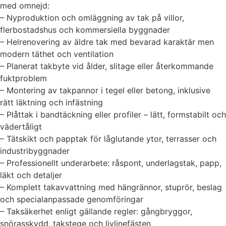
med omnejd:
– Nyproduktion och omläggning av tak på villor,
flerbostadshus och kommersiella byggnader
– Helrenovering av äldre tak med bevarad karaktär men
modern täthet och ventilation
– Planerat takbyte vid ålder, slitage eller återkommande
fuktproblem
– Montering av takpannor i tegel eller betong, inklusive
rätt läktning och infästning
– Plåttak i bandtäckning eller profiler – lätt, formstabilt och
vädertåligt
– Tätskikt och papptak för låglutande ytor, terrasser och
industribyggnader
– Professionellt underarbete: råspont, underlagstak, papp,
läkt och detaljer
– Komplett takavvattning med hängrännor, stuprör, beslag
och specialanpassade genomföringar
– Taksäkerhet enligt gällande regler: gångbryggor,
snörasskydd, takstege och livlinefästen