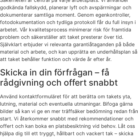
Säkerheten är central på varje arbetsplats. Vi använder
godkända fallskydd, planerar lyft och avspärrningar och
dokumenterar samtliga moment. Genom egenkontroller,
fotodokumentation och tydliga protokoll får du full insyn i
arbetet. Vår kvalitetsprocess minimerar risk för framtida
problem och säkerställer att taket presterar över tid.
Självklart erbjuder vi relevanta garantiåtaganden på både
material och arbete, och kan upprätta en underhållsplan så
att taket behåller funktion och värde år efter år.
Skicka in din förfrågan – få
rådgivning och offert snabbt
Använd kontaktformuläret för att berätta om takets yta,
lutning, material och eventuella utmaningar. Bifoga gärna
bilder så kan vi ge en mer träffsäker bedömning redan från
start. Vi återkommer snabbt med rekommendationer och
offert och kan boka en platsbesiktning vid behov. Låt oss
hjälpa dig till ett tryggt, hållbart och vackert tak – skicka