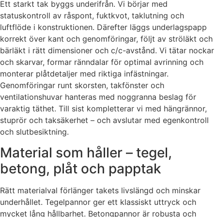
Ett starkt tak byggs underifrån. Vi börjar med
statuskontroll av råspont, fuktkvot, taklutning och
luftflöde i konstruktionen. Därefter läggs underlagspapp
korrekt över kant och genomföringar, följt av ströläkt och
bärläkt i rätt dimensioner och c/c-avstånd. Vi tätar nockar
och skarvar, formar ränndalar för optimal avrinning och
monterar plåtdetaljer med riktiga infästningar.
Genomföringar runt skorsten, takfönster och
ventilationshuvar hanteras med noggranna beslag för
varaktig täthet. Till sist kompletterar vi med hängrännor,
stuprör och taksäkerhet – och avslutar med egenkontroll
och slutbesiktning.
Material som håller – tegel,
betong, plåt och papptak
Rätt materialval förlänger takets livslängd och minskar
underhållet. Tegelpannor ger ett klassiskt uttryck och
mycket lång hållbarhet. Betongpannor är robusta och