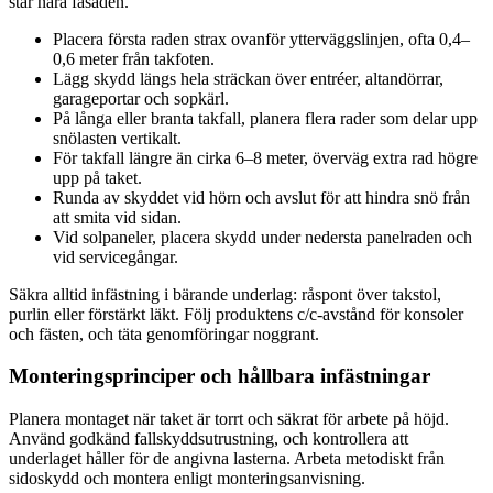
står nära fasaden.
Placera första raden strax ovanför ytterväggslinjen, ofta 0,4–
0,6 meter från takfoten.
Lägg skydd längs hela sträckan över entréer, altandörrar,
garageportar och sopkärl.
På långa eller branta takfall, planera flera rader som delar upp
snölasten vertikalt.
För takfall längre än cirka 6–8 meter, överväg extra rad högre
upp på taket.
Runda av skyddet vid hörn och avslut för att hindra snö från
att smita vid sidan.
Vid solpaneler, placera skydd under nedersta panelraden och
vid servicegångar.
Säkra alltid infästning i bärande underlag: råspont över takstol,
purlin eller förstärkt läkt. Följ produktens c/c-avstånd för konsoler
och fästen, och täta genomföringar noggrant.
Monteringsprinciper och hållbara infästningar
Planera montaget när taket är torrt och säkrat för arbete på höjd.
Använd godkänd fallskyddsutrustning, och kontrollera att
underlaget håller för de angivna lasterna. Arbeta metodiskt från
sidoskydd och montera enligt monteringsanvisning.