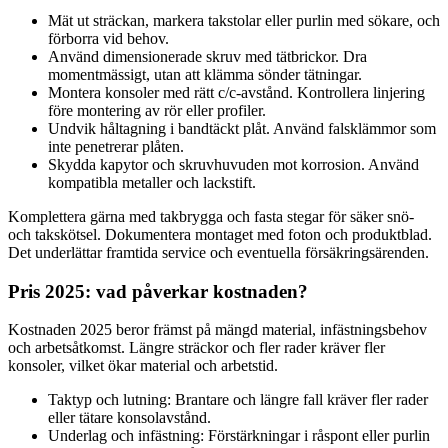
Mät ut sträckan, markera takstolar eller purlin med sökare, och
förborra vid behov.
Använd dimensionerade skruv med tätbrickor. Dra
momentmässigt, utan att klämma sönder tätningar.
Montera konsoler med rätt c/c-avstånd. Kontrollera linjering
före montering av rör eller profiler.
Undvik håltagning i bandtäckt plåt. Använd falsklämmor som
inte penetrerar plåten.
Skydda kapytor och skruvhuvuden mot korrosion. Använd
kompatibla metaller och lackstift.
Komplettera gärna med takbrygga och fasta stegar för säker snö-
och takskötsel. Dokumentera montaget med foton och produktblad.
Det underlättar framtida service och eventuella försäkringsärenden.
Pris 2025: vad påverkar kostnaden?
Kostnaden 2025 beror främst på mängd material, infästningsbehov
och arbetsåtkomst. Längre sträckor och fler rader kräver fler
konsoler, vilket ökar material och arbetstid.
Taktyp och lutning: Brantare och längre fall kräver fler rader
eller tätare konsolavstånd.
Underlag och infästning: Förstärkningar i råspont eller purlin