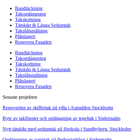
Bandtäckning
Takomläggning
Takskottning
Tätskikt & Lägga Sedumtak
Takplåtsmålning
Plåtslageri
Renovera Fasaden
Bandtäckning
Takomläggning
Takskottning
Tätskikt & Lägga Sedumtak
Takplåtsmålning
Plåtslageri
Renovera Fasaden
Senaste projekten
Renovering av skiffertak på villa i Aspudden Stockholm
Byte av takfönster och omläggning av tegeltak i Södermalm
Nytt tätskikt med sedumtak på förskola i Sundbyberg, Stockholm
Omläggning av papptak på flerbostadshus i Södermalm