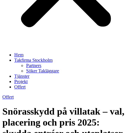
Hem
Takfirma Stockholm
Partners
Söker Takläggare
Tjänster
Projekt
Offert
Offert
Snörasskydd på villatak – val,
placering och pris 2025: