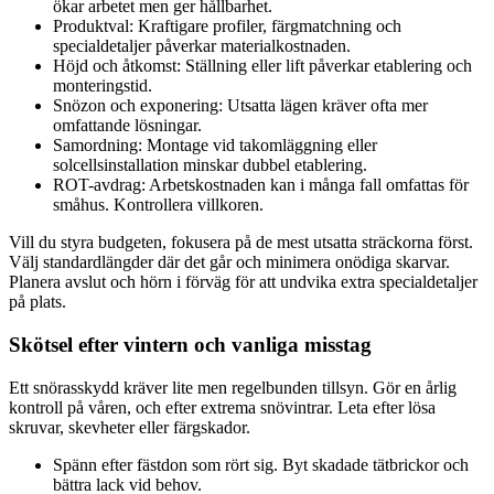
ökar arbetet men ger hållbarhet.
Produktval: Kraftigare profiler, färgmatchning och
specialdetaljer påverkar materialkostnaden.
Höjd och åtkomst: Ställning eller lift påverkar etablering och
monteringstid.
Snözon och exponering: Utsatta lägen kräver ofta mer
omfattande lösningar.
Samordning: Montage vid takomläggning eller
solcellsinstallation minskar dubbel etablering.
ROT-avdrag: Arbetskostnaden kan i många fall omfattas för
småhus. Kontrollera villkoren.
Vill du styra budgeten, fokusera på de mest utsatta sträckorna först.
Välj standardlängder där det går och minimera onödiga skarvar.
Planera avslut och hörn i förväg för att undvika extra specialdetaljer
på plats.
Skötsel efter vintern och vanliga misstag
Ett snörasskydd kräver lite men regelbunden tillsyn. Gör en årlig
kontroll på våren, och efter extrema snövintrar. Leta efter lösa
skruvar, skevheter eller färgskador.
Spänn efter fästdon som rört sig. Byt skadade tätbrickor och
bättra lack vid behov.