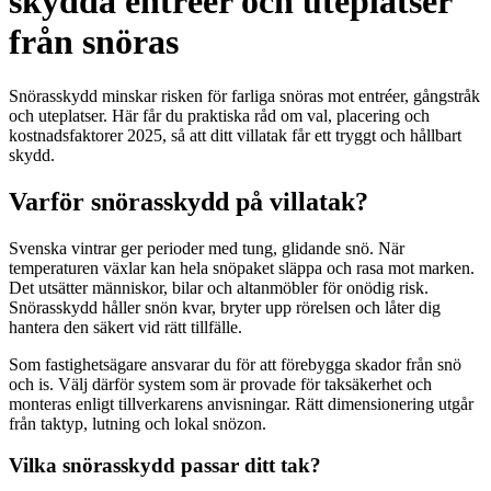
skydda entréer och uteplatser
från snöras
Snörasskydd minskar risken för farliga snöras mot entréer, gångstråk
och uteplatser. Här får du praktiska råd om val, placering och
kostnadsfaktorer 2025, så att ditt villatak får ett tryggt och hållbart
skydd.
Varför snörasskydd på villatak?
Svenska vintrar ger perioder med tung, glidande snö. När
temperaturen växlar kan hela snöpaket släppa och rasa mot marken.
Det utsätter människor, bilar och altanmöbler för onödig risk.
Snörasskydd håller snön kvar, bryter upp rörelsen och låter dig
hantera den säkert vid rätt tillfälle.
Som fastighetsägare ansvarar du för att förebygga skador från snö
och is. Välj därför system som är provade för taksäkerhet och
monteras enligt tillverkarens anvisningar. Rätt dimensionering utgår
från taktyp, lutning och lokal snözon.
Vilka snörasskydd passar ditt tak?