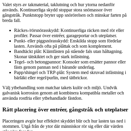
Valet styrs av takmaterial, taklutning och hur ytorna nedanför
används. Kontinuerliga skydd stoppar stora snömassor över
gångstråk. Punktstopp bryter upp snörörelsen och minskar farten på
breda fall.
Räckes-/rörsnörasskydd: Kontinuerliga räcken med rör eller
profiler. Passar över entréer, garageportar och uteplatser.
Punkt- eller piggsnörasskydd: Enskilda stopp som fördelar
lasten. Används ofta på plåttak och som komplement.
Bandtäckt plåt: Klämfästen på stående fals utan håltagning.
Skonar tätskiktet och ger stark infästning.
Tegel- och betongpannor: Konsoler som ersätter pannor eller
fästs genom pannan ned i bärande underlag.
Papp/shingel och TRP-plåt: System med skruvad infästning i
bärläkt eller regel/purlin, med tätbrickor.
Välj ytbehandling som matchar takets kulör och miljö. Undvik
galvanisk korrosion genom att kombinera kompatibla metaller och
använda rostfria eller ytbehandlade fästdon.
Rätt placering över entréer, gångstråk och uteplatser
Placeringen avgör hur effektivt skyddet blir och hur lasten tas ned i
stommen. Utgå från de ytor där människor rör sig eller där värden