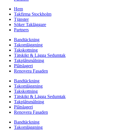
Hem
Takfirma Stockholm
Tjänster
Söker Takläggare
Partners
Bandtäckning
Takomläggning
Takskottning
Tätskikt & Lägga Sedumtak
Takplåtsmålning
Plåtslageri
Renovera Fasaden
Bandtäckning
Takomläggning
Takskottning
Tätskikt & Lägga Sedumtak
Takplåtsmålning
Plåtslageri
Renovera Fasaden
Bandtäckning
Takomläggning