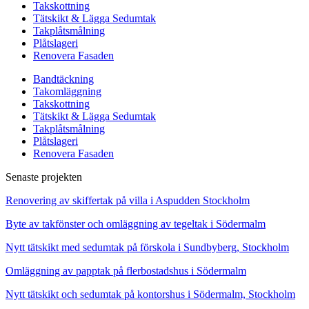
Takskottning
Tätskikt & Lägga Sedumtak
Takplåtsmålning
Plåtslageri
Renovera Fasaden
Bandtäckning
Takomläggning
Takskottning
Tätskikt & Lägga Sedumtak
Takplåtsmålning
Plåtslageri
Renovera Fasaden
Senaste projekten
Renovering av skiffertak på villa i Aspudden Stockholm
Byte av takfönster och omläggning av tegeltak i Södermalm
Nytt tätskikt med sedumtak på förskola i Sundbyberg, Stockholm
Omläggning av papptak på flerbostadshus i Södermalm
Nytt tätskikt och sedumtak på kontorshus i Södermalm, Stockholm