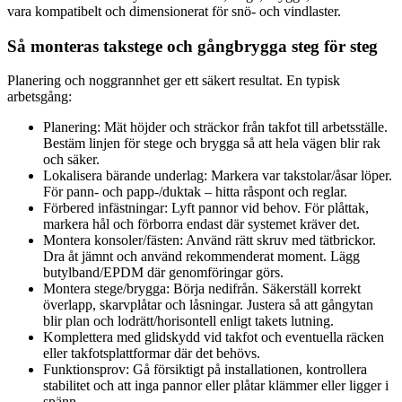
vara kompatibelt och dimensionerat för snö- och vindlaster.
Så monteras takstege och gångbrygga steg för steg
Planering och noggrannhet ger ett säkert resultat. En typisk
arbetsgång:
Planering: Mät höjder och sträckor från takfot till arbetsställe.
Bestäm linjen för stege och brygga så att hela vägen blir rak
och säker.
Lokalisera bärande underlag: Markera var takstolar/åsar löper.
För pann- och papp-/duktak – hitta råspont och reglar.
Förbered infästningar: Lyft pannor vid behov. För plåttak,
markera hål och förborra endast där systemet kräver det.
Montera konsoler/fästen: Använd rätt skruv med tätbrickor.
Dra åt jämnt och använd rekommenderat moment. Lägg
butylband/EPDM där genomföringar görs.
Montera stege/brygga: Börja nedifrån. Säkerställ korrekt
överlapp, skarvplåtar och låsningar. Justera så att gångytan
blir plan och lodrätt/horisontell enligt takets lutning.
Komplettera med glidskydd vid takfot och eventuella räcken
eller takfotsplattformar där det behövs.
Funktionsprov: Gå försiktigt på installationen, kontrollera
stabilitet och att inga pannor eller plåtar klämmer eller ligger i
spänn.