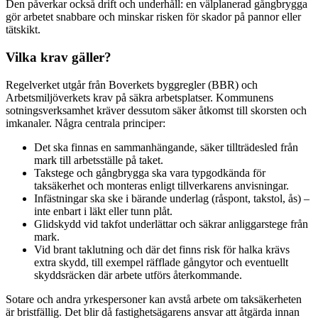
Den påverkar också drift och underhåll: en välplanerad gångbrygga
gör arbetet snabbare och minskar risken för skador på pannor eller
tätskikt.
Vilka krav gäller?
Regelverket utgår från Boverkets byggregler (BBR) och
Arbetsmiljöverkets krav på säkra arbetsplatser. Kommunens
sotningsverksamhet kräver dessutom säker åtkomst till skorsten och
imkanaler. Några centrala principer:
Det ska finnas en sammanhängande, säker tillträdesled från
mark till arbetsställe på taket.
Takstege och gångbrygga ska vara typgodkända för
taksäkerhet och monteras enligt tillverkarens anvisningar.
Infästningar ska ske i bärande underlag (råspont, takstol, ås) –
inte enbart i läkt eller tunn plåt.
Glidskydd vid takfot underlättar och säkrar anliggarstege från
mark.
Vid brant taklutning och där det finns risk för halka krävs
extra skydd, till exempel räfflade gångytor och eventuellt
skyddsräcken där arbete utförs återkommande.
Sotare och andra yrkespersoner kan avstå arbete om taksäkerheten
är bristfällig. Det blir då fastighetsägarens ansvar att åtgärda innan