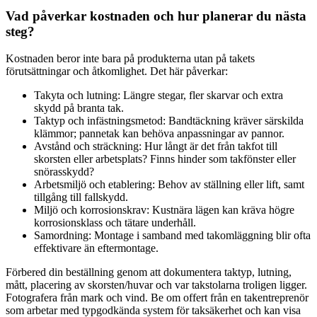
Vad påverkar kostnaden och hur planerar du nästa
steg?
Kostnaden beror inte bara på produkterna utan på takets
förutsättningar och åtkomlighet. Det här påverkar:
Takyta och lutning: Längre stegar, fler skarvar och extra
skydd på branta tak.
Taktyp och infästningsmetod: Bandtäckning kräver särskilda
klämmor; pannetak kan behöva anpassningar av pannor.
Avstånd och sträckning: Hur långt är det från takfot till
skorsten eller arbetsplats? Finns hinder som takfönster eller
snörasskydd?
Arbetsmiljö och etablering: Behov av ställning eller lift, samt
tillgång till fallskydd.
Miljö och korrosionskrav: Kustnära lägen kan kräva högre
korrosionsklass och tätare underhåll.
Samordning: Montage i samband med takomläggning blir ofta
effektivare än eftermontage.
Förbered din beställning genom att dokumentera taktyp, lutning,
mått, placering av skorsten/huvar och var takstolarna troligen ligger.
Fotografera från mark och vind. Be om offert från en takentreprenör
som arbetar med typgodkända system för taksäkerhet och kan visa