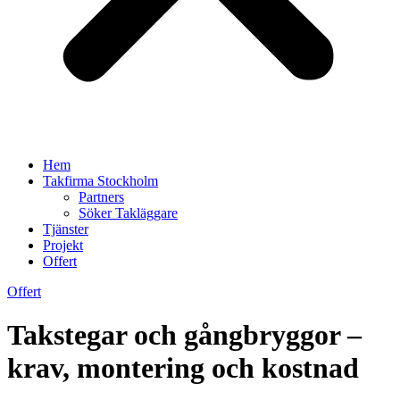
Hem
Takfirma Stockholm
Partners
Söker Takläggare
Tjänster
Projekt
Offert
Offert
Takstegar och gångbryggor –
krav, montering och kostnad