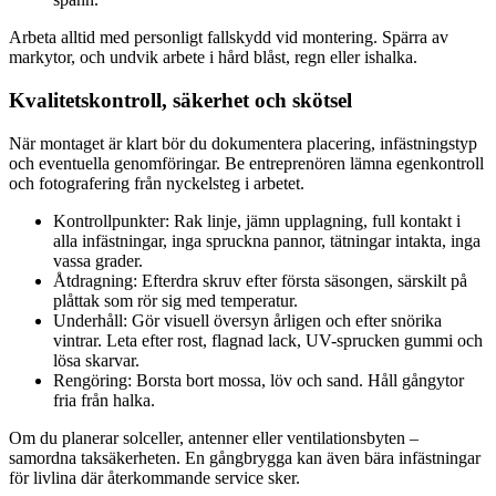
Arbeta alltid med personligt fallskydd vid montering. Spärra av
markytor, och undvik arbete i hård blåst, regn eller ishalka.
Kvalitetskontroll, säkerhet och skötsel
När montaget är klart bör du dokumentera placering, infästningstyp
och eventuella genomföringar. Be entreprenören lämna egenkontroll
och fotografering från nyckelsteg i arbetet.
Kontrollpunkter: Rak linje, jämn upplagning, full kontakt i
alla infästningar, inga spruckna pannor, tätningar intakta, inga
vassa grader.
Åtdragning: Efterdra skruv efter första säsongen, särskilt på
plåttak som rör sig med temperatur.
Underhåll: Gör visuell översyn årligen och efter snörika
vintrar. Leta efter rost, flagnad lack, UV-sprucken gummi och
lösa skarvar.
Rengöring: Borsta bort mossa, löv och sand. Håll gångytor
fria från halka.
Om du planerar solceller, antenner eller ventilationsbyten –
samordna taksäkerheten. En gångbrygga kan även bära infästningar
för livlina där återkommande service sker.