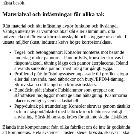
nästa besök.
Materialval och infästningar för olika tak
Rätt material och rätt infästning avgör funktion och livslängd.
Vanliga alternativ är varmförzinkat stål eller aluminium, ofta
pulverlackerat för extra korrosionsskydd och snyggare utseende. I
utsatta miljöer (kust, industri) krävs högre korrosionsklass.
Tegel- och betongpannor: Konsoler monteras mot bärande
underlag under pannorna. Pannor lyfts, konsoler skruvas i
råspont/takstol, tätning läggs och pannor återplaceras. Ibland
används särskilda pannor med urtag för gångbrygga.
Profilerad plåt: Infästningssatser anpassade till profilens topp
eller dal används, med tätbrickor och butyl/EPDM-tätning.
Skruv ska ha rätt längd och korrosionsklass.
Bandtäckt plåt (falsat): Falsklämmor som greppar om
ståndfalsen möjliggör montage utan håltagning. Klämmorna
placeras enligt systemets lasttabell.
Papp/duktak på träunderlag: Konsoler skruvas genom tätskikt
och in i råspont/takstol med tätbrickor och tätmassa enligt
anvisning. Särskild omsorg krävs för att inte skada tätskiktet.
Blanda inte komponenter från olika fabrikat om de inte är godkända
att kombineras. Hela systemet – fästen, stege, brygga, skarvar – ska