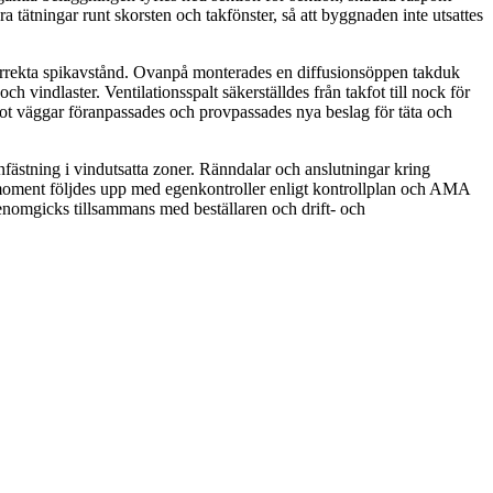
 tätningar runt skorsten och takfönster, så att byggnaden inte utsattes
korrekta spikavstånd. Ovanpå monterades en diffusionsöppen takduk
 vindlaster. Ventilationsspalt säkerställdes från takfot till nock för
 mot väggar föranpassades och provpassades nya beslag för täta och
nfästning i vindutsatta zoner. Ränndalar och anslutningar kring
 moment följdes upp med egenkontroller enligt kontrollplan och AMA
genomgicks tillsammans med beställaren och drift- och