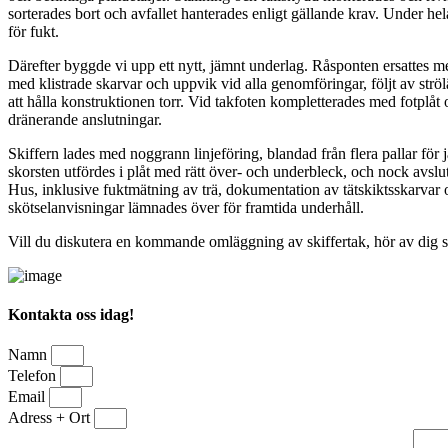
sorterades bort och avfallet hanterades enligt gällande krav. Under he
för fukt.
Därefter byggde vi upp ett nytt, jämnt underlag. Råsponten ersattes 
med klistrade skarvar och uppvik vid alla genomföringar, följt av ströl
att hålla konstruktionen torr. Vid takfoten kompletterades med fotplåt
dränerande anslutningar.
Skiffern lades med noggrann linjeföring, blandad från flera pallar för
skorsten utfördes i plåt med rätt över- och underbleck, och nock av
Hus, inklusive fuktmätning av trä, dokumentation av tätskiktsskarvar 
skötselanvisningar lämnades över för framtida underhåll.
Vill du diskutera en kommande omläggning av skiffertak, hör av dig så 
Kontakta oss idag!
Namn
Telefon
Email
Adress + Ort