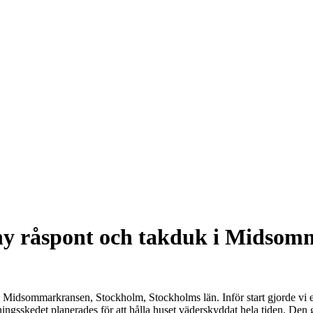
ny råspont och takduk i Midsom
i Midsommarkransen, Stockholm, Stockholms län. Inför start gjorde vi
vningsskedet planerades för att hålla huset väderskyddat hela tiden. Den