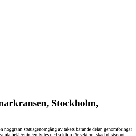
markransen, Stockholm,
 en noggrann statusgenomgång av takets bärande delar, genomföringar
 gamla beläggningen lyftes ned sektion för sektion, skadad råspont