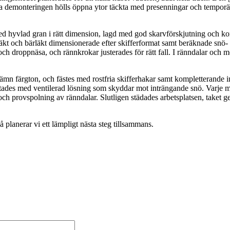
la demonteringen hölls öppna ytor täckta med presenningar och temporära
med hyvlad gran i rätt dimension, lagd med god skarvförskjutning och 
äkt och bärläkt dimensionerade efter skifferformat samt beräknade snö- och
 och droppnäsa, och rännkrokar justerades för rätt fall. I ränndalar och
 jämn färgton, och fästes med rostfria skifferhakar samt kompletterande i
slutades med ventilerad lösning som skyddar mot inträngande snö. Varje
och provspolning av ränndalar. Slutligen städades arbetsplatsen, taket 
planerar vi ett lämpligt nästa steg tillsammans.