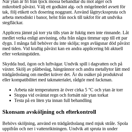
När ytan är fri från tjock mossa behandlar du mot alger och
mikrobiell påväxt. Välj ett godkänt alg- och mögelmedel avsett för
tak, följ etikett och dosering noggrant. Använd lågtrycksspruta och
arbeta metodiskt i banor, helst från nock till takfot för att undvika
stegfläckar.
Applicera jämnt på torr yta tills ytan är fuktig men inte rinnande. Låt
medlet verka enligt anvisning, ofta från några timmar upp till ett par
dygn. I många fall behöver du inte skölja; regn avlägsnar död påväxt
med tiden. Vid kraftig påväxt kan en andra applicering bli aktuell
efter verkningstiden.
Skydda hud, ögon och luftvägar. Undvik spill i dagvatten och på
växter. Skölj av plåtbeslag, hängrännor och andra metallytor lätt med
trädgårdsslang om medlet kräver det. Är du osäker på produktval
eller kompatibilitet med takmaterialet, rådgör med fackman.
Arbeta när temperaturen är över cirka 5 °C och ytan är torr
Stoppa vid oväntat regn och fortsätt när ytan torkat
Testa på en liten yta innan full behandling
Skonsam avsköljning och efterkontroll
Behövs sköljning, använd en trädgårdsslang med mjuk stråle. Spola
uppifrån och ner i vattenriktningen. Undvik att spruta in under