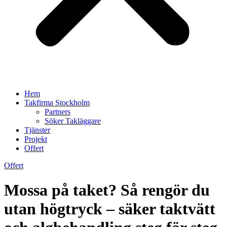
Hem
Takfirma Stockholm
Partners
Söker Takläggare
Tjänster
Projekt
Offert
Offert
Mossa på taket? Så rengör du
utan högtryck – säker taktvätt