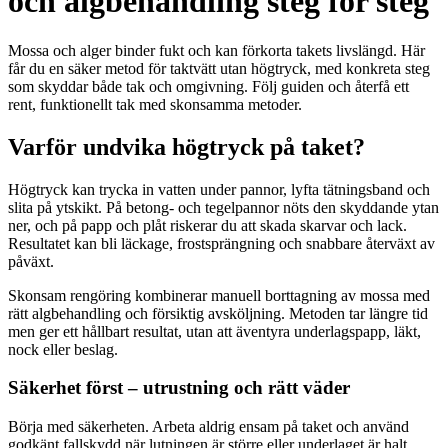
och algbehandling steg för steg
Mossa och alger binder fukt och kan förkorta takets livslängd. Här
får du en säker metod för taktvätt utan högtryck, med konkreta steg
som skyddar både tak och omgivning. Följ guiden och återfå ett
rent, funktionellt tak med skonsamma metoder.
Varför undvika högtryck på taket?
Högtryck kan trycka in vatten under pannor, lyfta tätningsband och
slita på ytskikt. På betong- och tegelpannor nöts den skyddande ytan
ner, och på papp och plåt riskerar du att skada skarvar och lack.
Resultatet kan bli läckage, frostsprängning och snabbare återväxt av
påväxt.
Skonsam rengöring kombinerar manuell borttagning av mossa med
rätt algbehandling och försiktig avsköljning. Metoden tar längre tid
men ger ett hållbart resultat, utan att äventyra underlagspapp, läkt,
nock eller beslag.
Säkerhet först – utrustning och rätt väder
Börja med säkerheten. Arbeta aldrig ensam på taket och använd
godkänt fallskydd när lutningen är större eller underlaget är halt.