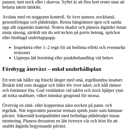
pannor, mot nock eller i skarvar. Syftet är att föra bort rester utan att
belasta takets tätskikt.
Avsluta med en noggrann kontroll. Se över pannor, nockband,
genomföringar och plåtdetaljer. Rensa hängrännor igen och samla
upp allt organiskt material. Notera skador och planera åtgärder innan
nästa säsong, särskilt om du sett tecken på porös betong, sprickor
eller blottlagd underlagspapp.
Inspektera efter 1–2 regn för att bedöma effekt och eventuella
restzoner
Upprepa lätt borstring eller punktbehandling vid behov
Förebygg återväxt – enkel underhållsplan
Ett rent tak håller sig fräscht längre med små, regelbundna insatser.
Beskär träd som skuggar och fäller löv över taket, och håll rännor
och fotrännor fria. God ventilation vid takfot och nock hjälper ytan
att torka snabbare, vilket minskar grogrund för mossa.
Överväg en zink- eller koppremsa nära nocken på pann- och
tegeltak. När regnvatten passerar remsan sprids joner som hämmar
påväxt. Säkerställ kompatibilitet med befintliga plåtdetaljer innan
montering. Planera dessutom en lätt översyn vår och höst för att
snabbt åtgärda begynnande påväxt.