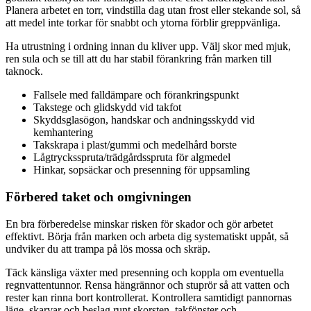
Planera arbetet en torr, vindstilla dag utan frost eller stekande sol, så
att medel inte torkar för snabbt och ytorna förblir greppvänliga.
Ha utrustning i ordning innan du kliver upp. Välj skor med mjuk,
ren sula och se till att du har stabil förankring från marken till
taknock.
Fallsele med falldämpare och förankringspunkt
Takstege och glidskydd vid takfot
Skyddsglasögon, handskar och andningsskydd vid
kemhantering
Takskrapa i plast/gummi och medelhård borste
Lågtrycksspruta/trädgårdsspruta för algmedel
Hinkar, sopsäckar och presenning för uppsamling
Förbered taket och omgivningen
En bra förberedelse minskar risken för skador och gör arbetet
effektivt. Börja från marken och arbeta dig systematiskt uppåt, så
undviker du att trampa på lös mossa och skräp.
Täck känsliga växter med presenning och koppla om eventuella
regnvattentunnor. Rensa hängrännor och stuprör så att vatten och
rester kan rinna bort kontrollerat. Kontrollera samtidigt pannornas
läge, skarvar och beslag runt skorsten, takfönster och