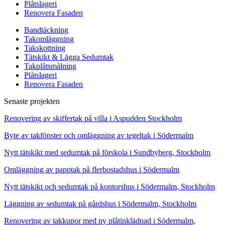
Plåtslageri
Renovera Fasaden
Bandtäckning
Takomläggning
Takskottning
Tätskikt & Lägga Sedumtak
Takplåtsmålning
Plåtslageri
Renovera Fasaden
Senaste projekten
Renovering av skiffertak på villa i Aspudden Stockholm
Byte av takfönster och omläggning av tegeltak i Södermalm
Nytt tätskikt med sedumtak på förskola i Sundbyberg, Stockholm
Omläggning av papptak på flerbostadshus i Södermalm
Nytt tätskikt och sedumtak på kontorshus i Södermalm, Stockholm
Läggning av sedumtak på gårdshus i Södermalm, Stockholm
Renovering av takkupor med ny plåtinklädnad i Södermalm,