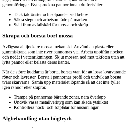
genomföringar. Byt spruckna pannor innan du fortsätter.
Täck takfönster och solpaneler vid behov
Säkra stege och arbetsområde på marken
Ställ fram avfallskärl för mossa och skräp
Skrapa och borsta bort mossa
Avlägsna all tjockare mossa mekaniskt. Använd en plast- eller
gummiskrapa som inte river pannornas yta. Arbeta uppifrån nocken
och nedåt i vattenriktningen. Skjut mossan ned mot takfoten utan att
lyfta pannor eller belasta deras kanter.
När de större kuddarna är borta, borsta ytan för att lossa kvarvarande
rötter och lavrester. Borsta i pannornas profil och undvik att borsta
tvärs skarvarna. Samla upp materialet löpande så att det inte fyller
igen rännor eller stuprör.
Trampa på pannornas bärande zoner, nära överlapp
Undvik vassa metallverktyg som kan skada ytskiktet
Kontrollera nock- och fotplåtar för ansamlingar
Algbehandling utan högtryck